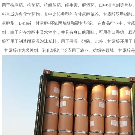
用于抗癌药、抗菌药、抗组胺药、维生素、醒酒药、口中清凉剂等片剂
料合成许多化学药物，其中比较典型的有甘露醇氮芥、甘露醇双甲磷酸
露醇脂、L-肉碱、甘露醇-环氧丙烷醚和硬甘脂等。 在食品行业中，甘
剂，由于它在糖醇中吸水性小，并具有爽口的甜味，可用作口香糖、糕
醇可用于制造耐高温泡沫塑料，用于保温与消防。此外，甘露醇还用于
甘露醇作为缓蚀剂、乳化剂被广泛应用于农业、纺织等领域，甘露醇是