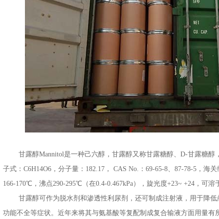
甘露醇Mannitol是一种己六醇，甘露醇又称甘露糖醇、D-甘露糖
子式：C6H14O6，分子量：182.17， CAS No.：69-65-8、87-78-5，海
166-170℃，沸点290-295℃（在0.4-0.467kPa），旋光度+23~ 
甘露醇可作为脱水剂和渗透性利尿剂，还可制成注射液，用于降低颅
功能不全等症状。近年来将其与氨基酸等复配制成复合输液方面用量有