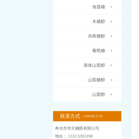
海藻糖 +
木糖醇 +
赤藓糖醇 +
葡萄糖 +
液体山梨醇 +
山梨糖醇 +
山梨醇 +
联系方式
/ CONTACT US
寿光市华天糖醇有限公司
地址： 1332 6363208