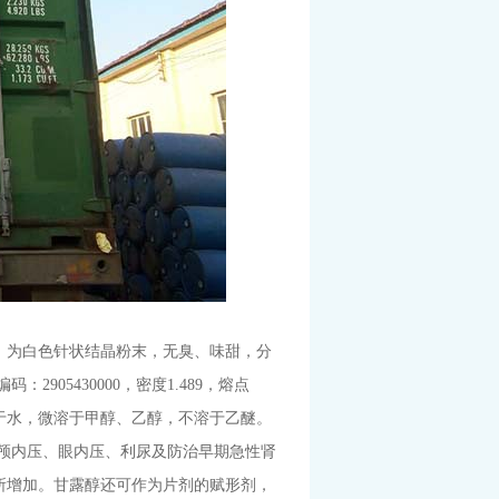
醇，为白色针状结晶粉末，无臭、味甜，分
关编码：2905430000，密度1.489，熔点
+24，可溶于水，微溶于甲醇、乙醇，不溶于乙醚。
内压、眼内压、利尿及防治早期急性肾
所增加。甘露醇还可作为片剂的赋形剂，